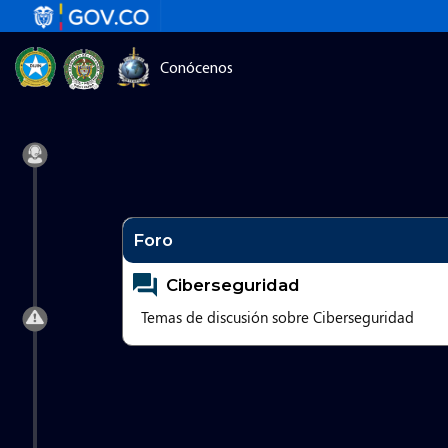
Pasar al contenido principal
Menú superior
Conócenos
Foro
No hay nuevos envíos
Ciberseguridad
Temas de discusión sobre Ciberseguridad