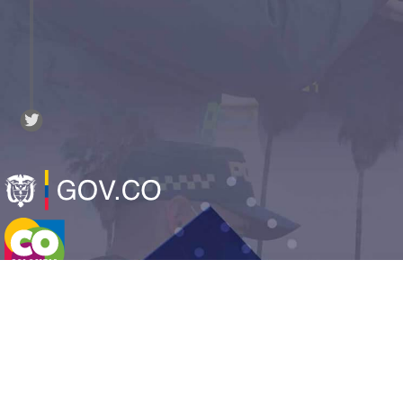
CAI Virtual
Avenida El Dorado No. 75-25, Bogotá D.C.
Tel: 5159700 ext 30409 caivirtual@policia.gov.co
Mapa del sitio